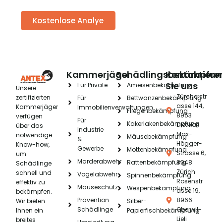
Kostenlose Analye
Kammerjäger
Schädlingsbekämpfu
Kontaktiere
Sie uns
Für Private
Ameisenbekämpfung
Unsere
Zürcherstr
zertifizierten
Für
Bettwanzenbekämpfung
asse 144,
Kammerjäger
Immobilienverwaltungen
Fliegenbekämpfung
8953
verfügen
Für
Kakerlakenbekämpfung
Dietikon
über das
Industrie
Max-
notwendige
Mäusebekämpfung
&
Högger-
Know-how,
Gewerbe
Mottenbekämpfung
Strasse 6,
um
Marderabwehr
Rattenbekämpfung
8048
Schädlinge
Zürich
schnell und
Vogelabwehr
Spinnenbekämpfung
Rosenstr
effektiv zu
Mäuseschutz
Wespenbekämpfung
asse 19,
bekämpfen.
Prävention
8966
Wir bieten
Silber-
Schädlinge
Oberwil-
Ihnen ein
Papierfischbekämpfung
Lieli
breites