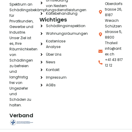
Umsiedlung
Oberdorfs
Spektrum an
von Nestern
trasse 26,
Schädlingsbekämpfungsdienstleistungen
Kältebehandlung
8187
für
Wichtiges
Weiach
Privatkunden,
Schädlingsinspektion
Schützen
Gewerbe und
strasse 5,
Industrie.
Wohnungsräumungen
8800
Unser Ziel ist
Kostenlose
Thalwil
es, Ihre
Analyse
info@ant
Räumlichkeiten
ex.ch
Über Uns
von
+41 43 817
Schädlingen
News
12 12
zu befreien
Kontakt
und
langfristig
Impressum
frei von
AGBs
Ungeziefer
und
Schäden zu
halten.
Verband